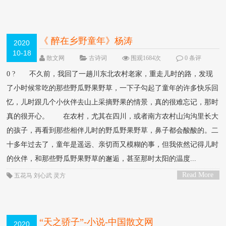
>
《 醉在乡野童年》杨涛
2020
10-18
散文网
古诗词
围观1684次
0 条评
论
0 ? 不久前，我回了一趟川东北农村老家，重走儿时的路，发现
了小时候常吃的那些野瓜野果野草，一下子勾起了童年的许多快乐回
忆，儿时跟几个小伙伴去山上采摘野果的情景，真的很难忘记，那时
真的很开心。 在农村，尤其在四川，或者南方农村山沟沟里长大
的孩子，再看到那些相伴儿时的野瓜野果野草，鼻子都会酸酸的。二
十多年过去了，童年是遥远、亲切而又模糊的事，但我依然记得儿时
的伙伴，和那些野瓜野果野草的邂逅，甚至那时太阳的温度...
Read More
五花马
刘心武
灵方
>
“天之骄子”-小说-中国散文网
2020