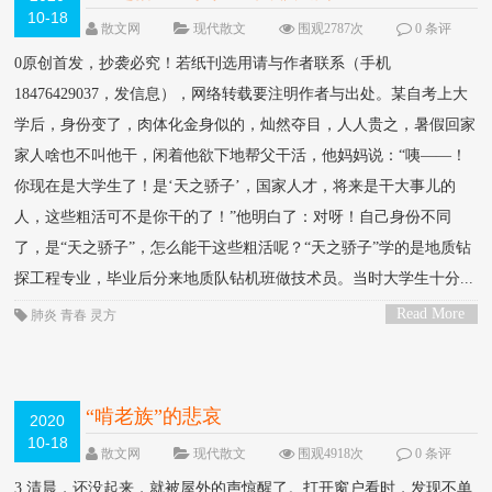
10-18
散文网
现代散文
围观2787次
0 条评
论
0原创首发，抄袭必究！若纸刊选用请与作者联系（手机
18476429037，发信息），网络转载要注明作者与出处。某自考上大
学后，身份变了，肉体化金身似的，灿然夺目，人人贵之，暑假回家
家人啥也不叫他干，闲着他欲下地帮父干活，他妈妈说：“咦——！
你现在是大学生了！是‘天之骄子’，国家人才，将来是干大事儿的
人，这些粗活可不是你干的了！”他明白了：对呀！自己身份不同
了，是“天之骄子”，怎么能干这些粗活呢？“天之骄子”学的是地质钻
探工程专业，毕业后分来地质队钻机班做技术员。当时大学生十分...
Read More
肺炎
青春
灵方
>
“啃老族”的悲哀
2020
10-18
散文网
现代散文
围观4918次
0 条评
论
3 清晨，还没起来，就被屋外的声惊醒了。打开窗户看时，发现不单