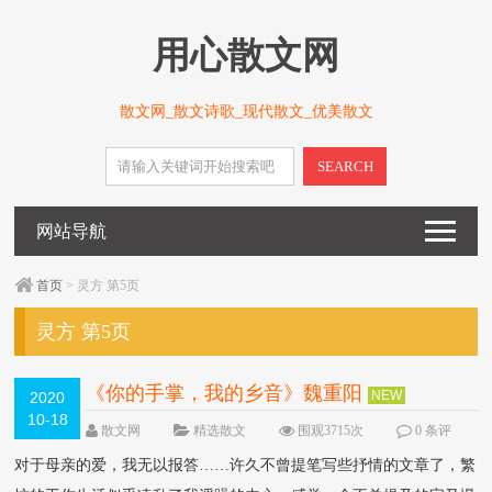
用心散文网
散文网_散文诗歌_现代散文_优美散文
SEARCH
网站导航
首页
> 灵方 第5页
灵方 第5页
《你的手掌，我的乡音》魏重阳
NEW
2020
10-18
散文网
精选散文
围观3715次
0 条评
论
对于母亲的爱，我无以报答……许久不曾提笔写些抒情的文章了，繁