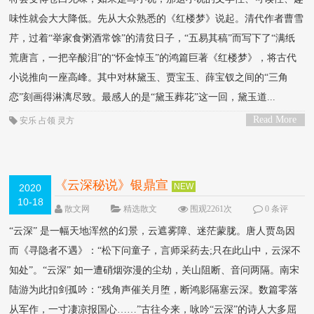
味性就会大大降低。先从大众熟悉的《红楼梦》说起。清代作者曹雪
芹，过着“举家食粥酒常馀”的清贫日子，“五易其稿”而写下了“满纸
荒唐言，一把辛酸泪”的“怀金悼玉”的鸿篇巨著《红楼梦》，将古代
小说推向一座高峰。其中对林黛玉、贾宝玉、薛宝钗之间的“三角
恋”刻画得淋漓尽致。最感人的是“黛玉葬花”这一回，黛玉道...
Read More
安乐
占领
灵方
>
《云深秘说》银鼎宣
NEW
2020
10-18
散文网
精选散文
围观2261次
0 条评
论
“云深” 是一幅天地浑然的幻景，云遮雾障、迷茫蒙胧。唐人贾岛因
而《寻隐者不遇》：“松下问童子，言师采药去;只在此山中，云深不
知处”。“云深” 如一遭硝烟弥漫的尘劫，关山阻断、音问两隔。南宋
陆游为此扣剑孤吟：“残角声催关月堕，断鸿影隔塞云深。数篇零落
从军作，一寸凄凉报国心……”古往今来，咏吟“云深”的诗人大多屈