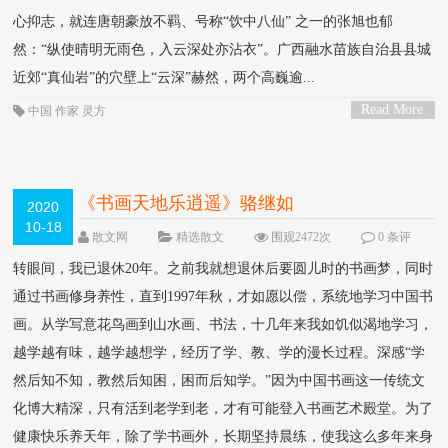
心抑志，就连唐朝豪放不羁、号称“饮中八仙” 之一的张旭也郁
然：“纵使晴明无雨色，入云深处亦沾衣”。广西融水苗族自治县县城
近郊“真仙岩”的穴壁上“云深”赫然，两个高巍逾...
Read More
中国
作家
灵方
>
《书画天地乐逍遥》骆继如
2020
10-18
散文网
精选散文
围观2472次
0 条评
论
转眼间，我已退休20年。之前我就想退休后要圆儿时的书画梦，同时
通过书画修身养性，直到1997年秋，才如愿以偿，系统地学习中国书
画。从学写意花鸟画到山水画、书法，十几年来我如饥似渴地学习，
越学越有味，越学越想学，经历了学、教、学的漫长过程。深感“学
然后知不知，教然后知困，困而后知学。”因为中国书画这一传统文
化博大精深，只有活到老学到老，才有可能登入书画艺术殿堂。为了
健康快乐养天年，除了学书画外，长期坚持晨练，使我这么多年来身