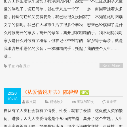
忙的工作生活似乎凌乱了我浮躁的内心，感觉一个不总提及的字又慢
慢的浮现了，说它简单，就在于只是一个字——乡，而因牵挂着太多
情，转瞬间它却又变得复杂，我已经很久没回家了，不知道此时阅读
文字的你呢。我已在大城市生活了很多个春秋，想来已经模糊了是什
么时候离开的家乡，离开的母亲，离开那双粗糙的手。我不记得我对
家乡是什么时候有了概念，但在记忆中封存的，家乡等于母亲，就是
我眼含热泪思忆的乡音，一双粗糙的手，托起了我的整个人生……
满...
Read More
千金
内容
灵方
>
《从爱情说开去》陈碧煌
NEW
2020
10-18
散文网
精选散文
围观3050次
0 条评
论
自从有了人类社会就有了情爱、性爱，就有了爱情，这促使人类的繁
衍、进步，因为人类爱情这是个永恒的主题，离开了这个主题，人生
将会变得苍白无味，如果是写小说，那这小说的文学性、可读性、趣