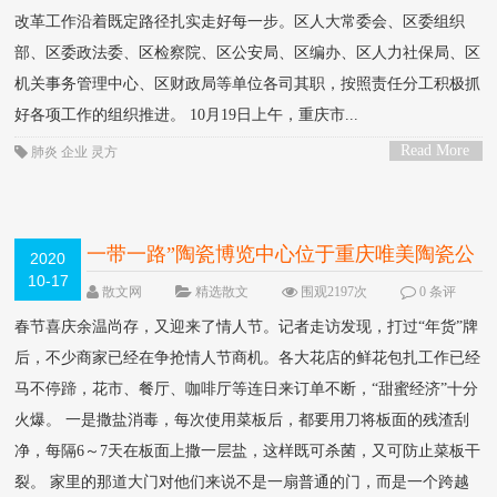
改革工作沿着既定路径扎实走好每一步。区人大常委会、区委组织
部、区委政法委、区检察院、区公安局、区编办、区人力社保局、区
机关事务管理中心、区财政局等单位各司其职，按照责任分工积极抓
好各项工作的组织推进。 10月19日上午，重庆市...
Read More
肺炎
企业
灵方
>
一带一路”陶瓷博览中心位于重庆唯美陶瓷公
2020
10-17
司产品展览展
散文网
精选散文
围观2197次
0 条评
论
春节喜庆余温尚存，又迎来了情人节。记者走访发现，打过“年货”牌
后，不少商家已经在争抢情人节商机。各大花店的鲜花包扎工作已经
马不停蹄，花市、餐厅、咖啡厅等连日来订单不断，“甜蜜经济”十分
火爆。 一是撒盐消毒，每次使用菜板后，都要用刀将板面的残渣刮
净，每隔6～7天在板面上撒一层盐，这样既可杀菌，又可防止菜板干
裂。 家里的那道大门对他们来说不是一扇普通的门，而是一个跨越