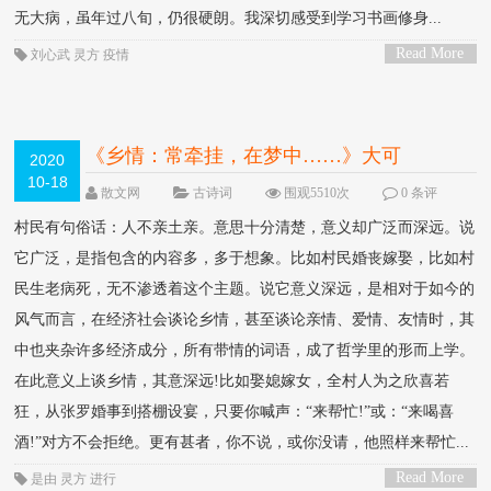
无大病，虽年过八旬，仍很硬朗。我深切感受到学习书画修身...
Read More
刘心武
灵方
疫情
>
《乡情：常牵挂，在梦中……》大可
2020
10-18
散文网
古诗词
围观5510次
0 条评
论
村民有句俗话：人不亲土亲。意思十分清楚，意义却广泛而深远。说
它广泛，是指包含的内容多，多于想象。比如村民婚丧嫁娶，比如村
民生老病死，无不渗透着这个主题。说它意义深远，是相对于如今的
风气而言，在经济社会谈论乡情，甚至谈论亲情、爱情、友情时，其
中也夹杂许多经济成分，所有带情的词语，成了哲学里的形而上学。
在此意义上谈乡情，其意深远!比如娶媳嫁女，全村人为之欣喜若
狂，从张罗婚事到搭棚设宴，只要你喊声：“来帮忙!”或：“来喝喜
酒!”对方不会拒绝。更有甚者，你不说，或你没请，他照样来帮忙...
Read More
是由
灵方
进行