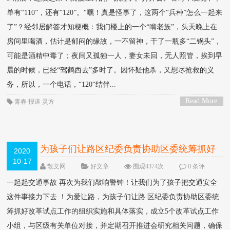
单有“110”，还有“120”。“嘿！真是怪事了，这两个“兵种”怎么一起来
了”？经邻居解答才知梗概：我们楼上的一个“啃老族”，头天晚上在
房间里喝酒，估计是郁闷的缘故，一不留神，干了一瓶多“二锅头”，
可能是酒精中毒了；夜间又孤独一人，妻女未回，无人照管，挨到早
晨的时候，已经“驾鹤西去”多时了。因怀疑他杀，又想尽抢救的义
务，所以，一个电话，“120“结伴...
Read More
青春
报道
灵方
>
为孩子们让路区纪委负责协助区委统筹抓好
2020
10-17
改革试点工作的
散文网
好文章
围观4374次
0 条评
论
一起起交通事故 再次为我们敲响警钟！让我们为了孩子把交通安全
这件事接力下去 ！为爱让路，为孩子们让路 区纪委负责协助区委统
筹抓好改革试点工作的组织实施和具体落实，成立5个改革试点工作
小组，与区级有关单位对接，并定期召开推进会研究相关问题，确保