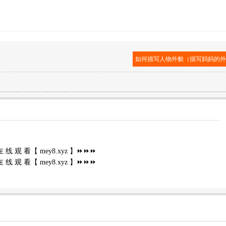
如何描写人物外貌（描写妈妈的
在 线 观 看【 mey8.xyz 】⏩⏩⏩
在 线 观 看【 mey8.xyz 】⏩⏩⏩