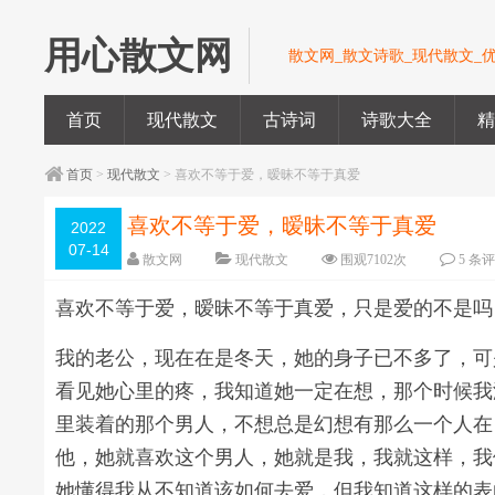
用心散文网
散文网_散文诗歌_现代散文_
首页
现代散文
古诗词
诗歌大全
首页
>
现代散文
> 喜欢不等于爱，暧昧不等于真爱
喜欢不等于爱，暧昧不等于真爱
2022
07-14
散文网
现代散文
围观
7102
次
5 条
喜欢不等于爱，暧昧不等于真爱，只是爱的不是吗
我的老公，现在在是冬天，她的身子已不多了，可
看见她心里的疼，我知道她一定在想，那个时候我
里装着的那个男人，不想总是幻想有那么一个人在
他，她就喜欢这个男人，她就是我，我就这样，我
她懂得我从不知道该如何去爱，但我知道这样的表