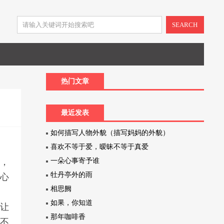
SEARCH
热门文章
最近发表
如何描写人物外貌（描写妈妈的外貌）
喜欢不等于爱，暧昧不等于真爱
她，
一朵心事寄予谁
牡丹亭外的雨
她心
相思阙
诉
如果，你知道
能让
那年咖啡香
，不