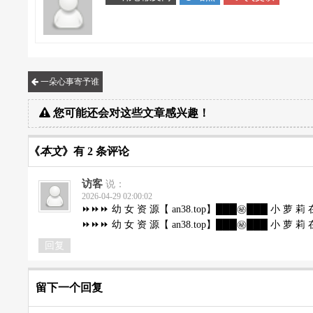
一朵心事寄予谁
您可能还会对这些文章感兴趣！
《
本文
》有 2 条评论
访客
说：
2026-04-29 02:00:02
⏩⏩⏩ 幼 女 资 源【 an38.top】███㊙️███ 小 萝 莉 
⏩⏩⏩ 幼 女 资 源【 an38.top】███㊙️███ 小 萝 莉 
回复
留下一个回复