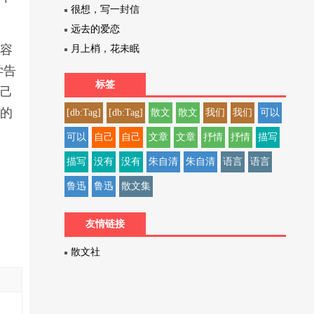
很想，写一封信
远去的爱恋
能容
月上梢，花未眠
学告
标签
自己
考的
[db:Tag]
[db:Tag]
散文
散文
我们
我们
可以
可以
自己
自己
文章
文章
抒情
抒情
描写
描写
没有
没有
朱自清
朱自清
语言
语言
鲁迅
鲁迅
散文集
友情链接
散文社