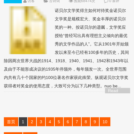
访客
古诗词
围观68474次
0 条评
论
诺贝尔文学奖得主如何对待奖金诺贝尔
文学奖是规模宏大、奖金丰厚的诺贝尔
奖的一种。按诺贝尔的遗嘱，文学奖应
授给“曾经写出具有理想主义倾向的最优
秀的文学作品的人”。它从1901年开始颁
发以来至今已经有100多年的历史，其间
除因两次世界大战的1914、1918、1940、1941、1942和1943年以
及由于不能形成决议的1935年停颁外，每年颁发一次。全世界范围
内共有几十个国家的约100位著名作家获此殊荣。纵观诺贝尔文学奖
获得者对奖金的使用态度，大致可分为以下几种类型。nuo be...
Read
More >
首页
1
2
3
4
5
6
7
8
9
10