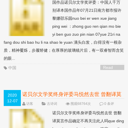
国作品诺贝尔文学奖评委：中国人千万
别译本国作品年07月21日南方都市报许
黎娜邵乐园nuo bei er wen xue jiang
ping wei ：zhong guo ren qian mo bie
yi ben guo zuo pin nian 07yue 21ri na
fang dou shi bao hu li na shao le yuan 满头白发，白得没有一根杂
质，精神矍烁，步履矫健；在厚厚的玻璃镜片后，有一双睿智而含笑
的眼...
Read
中国
More >
诺贝尔文学奖终身评委马悦然去世 曾翻译莫
2020
12-07
言作品
NEW
访客
古诗词
围观68764次
0 条评
论
诺贝尔文学奖终身评委马悦然去世 曾翻
译莫言作品确定不再关注此人吗que ding