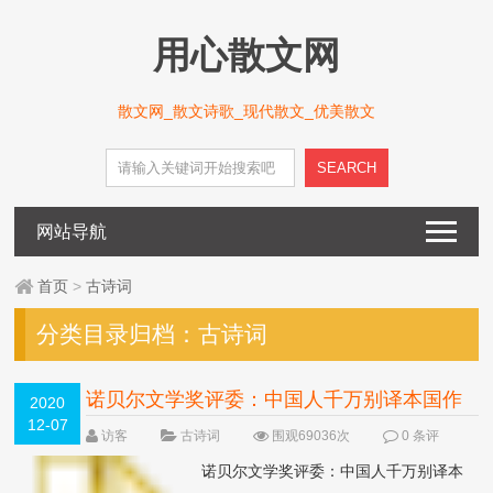
用心散文网
散文网_散文诗歌_现代散文_优美散文
SEARCH
网站导航
首页
>
古诗词
分类目录归档：
古诗词
诺贝尔文学奖评委：中国人千万别译本国作
2020
12-07
品
NEW
访客
古诗词
围观69036次
0 条评
论
诺贝尔文学奖评委：中国人千万别译本