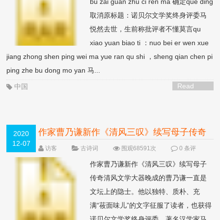
bu zai guan zhu ci ren ma 确定que ding
取消原标题：诺贝尔文学奖终身评委马
悦然去世，生前称批评者不懂莫言qu
xiao yuan biao ti ：nuo bei er wen xue
jiang zhong shen ping wei ma yue ran qu shi ，sheng qian chen pi
ping zhe bu dong mo yan 马...
Read
中国
More >
作家曹乃谦新作《清风三叹》续写母子传奇
2020
12-07
清风文学
NEW
访客
古诗词
围观68591次
0 条评
论
作家曹乃谦新作《清风三叹》续写母子
传奇清风文学大器晚成的曹乃谦一直是
文坛上的隐士。他以独特、质朴、充
满“莜面味儿”的文字征服了读者，也获得
诺贝尔文学奖终身评委、著名汉学家马