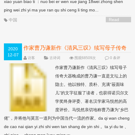
xiao yuan biao ti ：nuo bei er wen xue jiang 18wei zhong shen
ping wei zhi yi ma yue ran qu shi ceng li ting mo...
Read
中国
More >
作家曹乃谦新作《清风三叹》续写母子传奇
2020
12-07
访客
古诗词
围观68509次
0 条评
论
作家曹乃谦新作《清风三叹》续写母子
传奇大器晚成的曹乃谦一直是文坛上的
隐士。他以独特、质朴、充满“莜面味
儿”的文字征服了读者，也获得诺贝尔文
学奖终身评委、著名汉学家马悦然的高
度评价。马悦然亲切地称曹乃谦为“乡巴
佬”，并将他与莫言一道列为中国当代一流的作家。da qi wan cheng
de cao nai qian yi zhi shi wen tan shang de yin shi 。ta yi du te 、