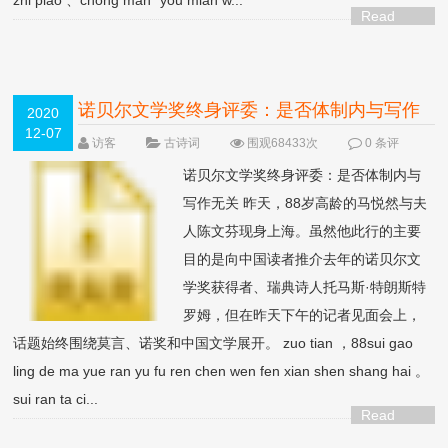
zhi piao 、chong man “you mian w...
Read
More >
诺贝尔文学奖终身评委：是否体制内与写作
2020
12-07
无关
访客
古诗词
围观68433次
0 条评
论
诺贝尔文学奖终身评委：是否体制内与
写作无关 昨天，88岁高龄的马悦然与夫
人陈文芬现身上海。虽然他此行的主要
目的是向中国读者推介去年的诺贝尔文
学奖获得者、瑞典诗人托马斯·特朗斯特
罗姆，但在昨天下午的记者见面会上，
话题始终围绕莫言、诺奖和中国文学展开。 zuo tian ，88sui gao
ling de ma yue ran yu fu ren chen wen fen xian shen shang hai 。
sui ran ta ci...
Read
More >