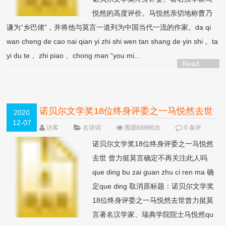
悦然的高度评价。马悦然亲切地称曹乃
谦为“乡巴佬”，并将他与莫言一道列为中国当代一流的作家。da qi
wan cheng de cao nai qian yi zhi shi wen tan shang de yin shi 。ta
yi du te 、zhi piao 、chong man “you mi...
Read
More >
诺贝尔文学奖18位终身评委之一马悦然去世
2020
12-07
曾力挺莫言
访客
古诗词
围观68986次
0 条评
论
诺贝尔文学奖18位终身评委之一马悦然
去世 曾力挺莫言确定不再关注此人吗
que ding bu zai guan zhu ci ren ma 确
定que ding 取消原标题：诺贝尔文学奖
18位终身评委之一马悦然去世曾力挺莫
言著名汉学家、瑞典学院院士马悦然qu