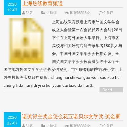
上海热线教育频道
2020
12-07
访客
古诗词
围观68518次
0 条评
论
上海热线教育频道上海市外国文学学会
成立大会暨第一次会员代表大会3月26日
下午在上海外国语大学举行。上海市各
高校与相关研究院所专家学者180多人与
会。中国外国文学学会会长陈众议、全
国英国文学学会会长蒋洪新等十余个全
国与地方外国文学学会会长发信祝贺。市社联专职副主席任小文、上
外副校长冯庆华致辞祝贺。shang hai shi wai guo wen xue xue hui
cheng li da hui ji di yi ci hui yuan dai biao da hui 3...
Read
More >
诺奖得主奖金怎么花五诺贝尔文学奖 奖金家
2020
12-07
门派大揭秘
访客
古诗词
围观68382次
0 条评