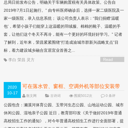
总局日前发布公告，明确关于车辆购置税有关具体政策。公告自
2019年7月1日起施行。” 由专科医师确诊后，选择一家二级医院及一
家一级医院，录入信息系统； 该公司负责人表示：“我们捐赠‘温暖
包’，希望小孩子们能穿上这温暖的羽绒服、棉棉的靴子、温暖的手
套，让他们这个冬天不再冷，能有一个更好的环境好好学习。” 记者
了解到，近年来，荣昌紧紧围绕“打造成渝城市群新兴战略支点”目
标，着力建设城乡融合宜居宜业首善之...
Read
李白
荣昌
灵方
More >
可在落水管、窗框、空调外机等部位安装带
2020
10-17
刺的铁丝等
NEW
散文网
古诗词
围观5012次
0 条评
论
公园包含：濑溪河体育公园、玉带河生态公园、山地运动公园、城市
休闲公园、湿地亲子公园 近日，教育部印发《关于做好2019年普通
高校招生工作的通知》，对今年普通高校招生工作进行全面部署，提