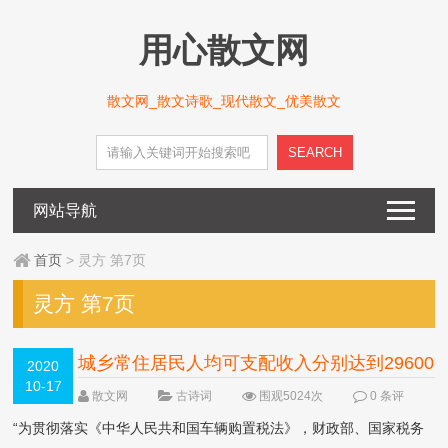
用心散文网
散文网_散文诗歌_现代散文_优美散文
SEARCH
网站导航
首页
> 灵方 第7页
灵方 第7页
城乡常住居民人均可支配收入分别达到29600
2020
10-17
元、14700元
NEW
散文网
古诗词
围观5024次
0 条评
论
“为贯彻落实《中华人民共和国车辆购置税法》，财政部、国家税务