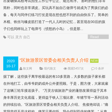
出要确保高校考试招生工作公平公正、规范有序。 那时的他们非常
简朴，同时也非常调皮。买玩具不如自己做弹弓就成为了男孩们的必
备，每天与同伴们练习打仗是现在想也想不到的自由快乐了。简单的
木棍、铁丝与橡皮筋打造了一代人儿时的记忆，甚至现在00后的孩
子们也同样玩上了电弹弓（愤怒的小鸟），但是那...
Read
可以
灵方
自己
More >
”区旅游景区管委会相关负责人介绍
2020
NEW
10-17
散文网
现代散文
围观5457次
0 条评
论
据了解，这些孩子离学校最远的有10多里路，大多数的孩子家长都
在外地打工，由爷爷奶奶或外公外婆照顾。于是，图方便，大家就雇
了这辆三轮车接送孩子。 “万灵古镇旅游产业的蓬勃发展得益于其本
身丰厚历史文化底蕴，更得益于铁人三项比赛、年猪节等一系列活动
的持续拉动。”区旅游景区管委会相关负责人介绍。 焦俊艳却说：“痛
苦我觉得不是这样的，痛苦只要你听，我会得到双倍的痛苦。” 从声