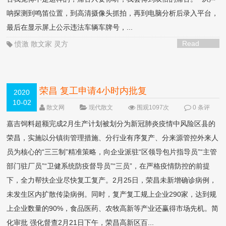
呐探测到鸣笛位置，到高清摄像头抓拍，再到电脑分析后录入平台，
最后在显示屏上公示违法车辆车牌号，...
Read
愤激
散文家
灵方
More >
荣昌 复工申请4小时内批复
2020
10-02
散文网
现代散文
围观1097次
0 条评
论
嘉吉饲料超额完成2月生产计划被划分为新冠肺炎疫情中风险区县的
荣昌，实施以分镇街管理措施、分行业有序复产、分来源管控外来人
员为核心的“三三制”精准策略，向企业派驻“区领导包片指导员”“主管
部门驻厂员”“卫健系统防疫督导员”“三员”，在严格疫情防控的前提
下，全力帮扶企业尽快复工复产。2月25日，荣昌未新增确诊病例，
未发生区内扩散传染病例。同时，复产复工规上企业290家，达到规
上企业数量的90%，食品医药、农牧高新等产业还赢得市场先机。简
化审批 强化督查2月21日下午，荣昌高新区百...