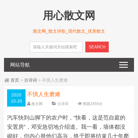
用心散文网
散文网_散文诗歌_现代散文_优美散文
SEARCH
网站导航
首页
>
古诗词
> 不惧人生磨难
不惧人生磨难
2020
10-20
散文网
古诗词
围观
3459
次
5 条评论
日期：
2020-10-20
汽车快到山脚下的农户时，“快看，这是范自庭的
字体：
大
中
小
安置房”，邓安急切地介绍道。我一看，墙体都没
砌好，但内心替他们高兴，终于即将结束几十年爬