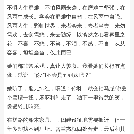
不惧人生磨难，不怕风雨来袭，在磨难中坚强，在
风雨中成长。学会在磨难中自省，在风雨中自强。
风雨人生，彩虹世界，来者会来，去者当去，来勿
需欢，去勿需悲，来去随缘，以淡然之心看雾里之
花，不喜，不悲，不笑，不泪，不感，不言，从从
容容，坦坦当当，仅此而已！
她们都非常乐观，真让人羡慕。我看她们长得有点
像，就说：“你们不会是五姐妹吧？”
她听了，脸儿绯红，嗔道：你呀，就会拍马屁!说罢
小蛮腰一扭，麻麻利利走了，洒下一串得意的笑，
像银铃儿响亮。
在槎路的船木家具厂，因建设征地需要搬迁，但一
年多却找不到厂址。曾兰杰就四处奔走，最后和其