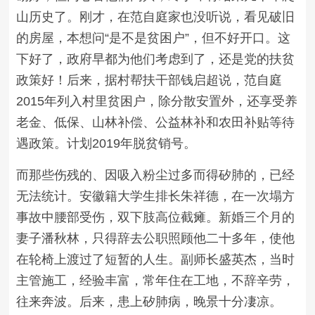
山历史了。刚才，在范自庭家也没听说，看见破旧
的房屋，本想问“是不是贫困户”，但不好开口。这
下好了，政府早都为他们考虑到了，还是党的扶贫
政策好！后来，据村帮扶干部钱启超说，范自庭
2015年列入村里贫困户，除分散安置外，还享受养
老金、低保、山林补偿、公益林补和农田补贴等待
遇政策。计划2019年脱贫销号。
而那些伤残的、因吸入粉尘过多而得矽肺的，已经
无法统计。安徽籍大学生排长朱祥德，在一次塌方
事故中腰部受伤，双下肢高位截瘫。新婚三个月的
妻子潘秋林，只得辞去公职照顾他二十多年，使他
在轮椅上渡过了短暂的人生。副师长盛英杰，当时
主管施工，经验丰富，常年住在工地，不辞辛劳，
往来奔波。后来，患上矽肺病，晚景十分凄凉。