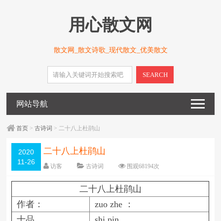
用心散文网
散文网_散文诗歌_现代散文_优美散文
SEARCH
网站导航
首页
>
古诗词
> 二十八上杜鹃山
二十八上杜鹃山
2020
11-26
访客
古诗词
围观
68194
次
5 条评论
日期：
2020-11-26
二十八上杜鹃山
字体：
大
中
小
作者：
zuo zhe ：
十品
shi pin