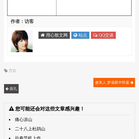
作者：访客
用心散文网
站点
QQ交谈
万古
虞美人 梦谒蔡中郎墓
面孔
您可能还会对这些文章感兴趣！
痛心凉山
二十八上杜鹃山
赴奉节机上作