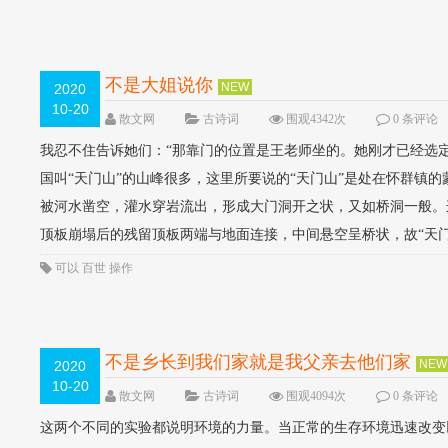
不是大姐说你
NEW
2020
10-20
散文网
古诗词
围观4342次
0 条评论
我忍不住告诉她们：“那靠门的位置是王老师坐的。她刚才已经选定
国叫“天门山”的山峰很多，这里所要说的“天门山”是处在怀群镇
被河水凿空，灌水穿岩流出，形成大门洞开之状，又如桥洞一般。
顶板崩塌后的残留顶板两端与地面连接，中间悬空呈桥状，故“天门山”
可以
百世
操作
不是乡长到我们家就是我父亲去他们家
NEW
2020
10-20
散文网
古诗词
围观4094次
0 条评论
这两个不同的实验都说明环境的力量。当正常的生存环境迅速改变