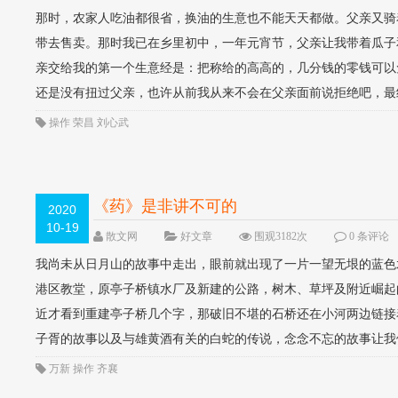
那时，农家人吃油都很省，换油的生意也不能天天都做。父亲又骑
带去售卖。那时我已在乡里初中，一年元宵节，父亲让我带着瓜子
亲交给我的第一个生意经是：把称给的高高的，几分钱的零钱可以
还是没有扭过父亲，也许从前我从来不会在父亲面前说拒绝吧，最终
操作
荣昌
刘心武
《药》是非讲不可的
2020
10-19
散文网
好文章
围观3182次
0 条评论
我尚未从日月山的故事中走出，眼前就出现了一片一望无垠的蓝色
港区教堂，原亭子桥镇水厂及新建的公路，树木、草坪及附近崛起
近才看到重建亭子桥几个字，那破旧不堪的石桥还在小河两边链接
子胥的故事以及与雄黄酒有关的白蛇的传说，念念不忘的故事让我们
万新
操作
齐襄