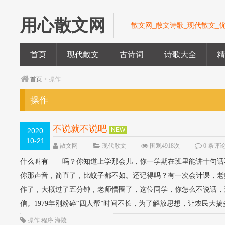
用心散文网
散文网_散文诗歌_现代散文_
首页
现代散文
古诗词
诗歌大全
首页
> 操作
操作
不说就不说吧
NEW
2020
10-21
散文网
现代散文
围观4918次
0 条评
什么叫有——吗？你知道上学那会儿，你一学期在班里能讲十句话
你那声音，简直了，比蚊子都不如。还记得吗？有一次会计课，老
作了，大概过了五分钟，老师懵圈了，这位同学，你怎么不说话，
信。1979年刚粉碎“四人帮”时间不长，为了解放思想，让农民大搞
操作
程序
海陵