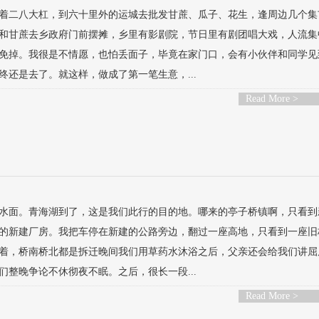
着二八大杠，到六十里外的运城去批发甘蔗、瓜子、花生，逢周边几个集
和甘蔗去乡政府门前摆摊，乡里有影剧院，节日里有剧团唱大戏，人流集
免掉。我很是不情愿，也怕丢面子，毕竟在家门口，会有小伙伴和同学见
还是去了。就这样，做成了第一笔生意，...
Read More >
水面。青海湖到了，这是我们此行的目的地。哪来的亭子桥镇啊，只看到
的新建厂房。我把车停在新建的公路旁边，翻过一座高地，只看到一座旧
着，桥南桥北都是拆迁晚间我们用草药水沐浴之后，父亲还会给我们讲屈
整晚争论不休彻夜不眠。之后，很长一段...
Read More >