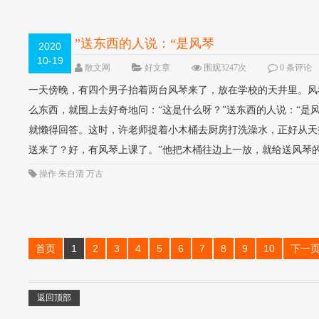
”送东西的人说：“是风琴
2020
10-19
散文网
好文章
围观3247次
0 条评论
一天傍晚，有四个男子抬着两台风琴来了，放在学校的天井里。风
么东西，就围上去好奇地问：“这是什么呀？”送东西的人说：“是
就懒得回答。这时，许老师提着小木桶去厨房打洗澡水，正好从天
送来了？好，有风琴上课了。”他把木桶往边上一放，就给送风琴的
操作
朱自清
万古
首页
1
2
3
4
5
6
7
8
9
10
下一
返回顶部