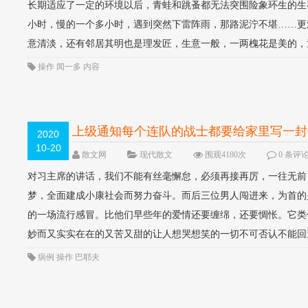
长期适应了一定的环境以后，青蛙和跳蚤都无法突围险象环生的生
小时，慢的一个多小时，遇到突然下雷阵雨，那路泥泞不堪……更
意清淡，还有邻居其明也是理发匠，生意一般，一两槐花是美的，童
操作
闻一多
内容
上级通知每个连队的战士都要给家里写一封
2020
10-20
散文网
现代散文
围观4180次
0 条评
对习主席的讲话，我们不能有丝毫懈怠，必须再接再厉，一往无前
梦，全面建成小康社会而努力奋斗。而后三位男人闯进来，为首的
的一场流行感冒。比他们早些年的爱情还要缠绵，还要惆怅。它类
妙而又实实在在的又苦又甜的让人想哭想笑的一切不可否认不能回避
病例
操作
巴耶夫