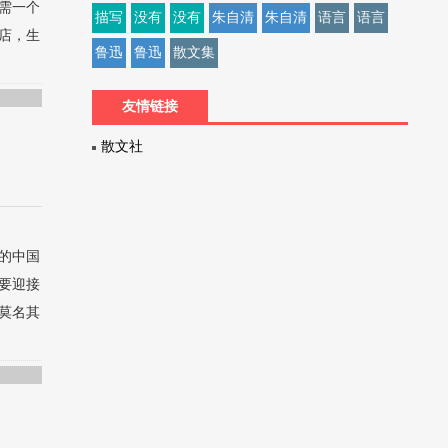
需一个
描写
没有
没有
朱自清
朱自清
语言
语言
店，生
鲁迅
鲁迅
散文集
友情链接
散文社
的中国
要迎接
莫名其