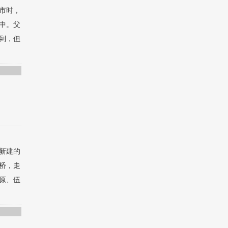
市时，
中。父
到，但
新建的
桥，走
原、伍