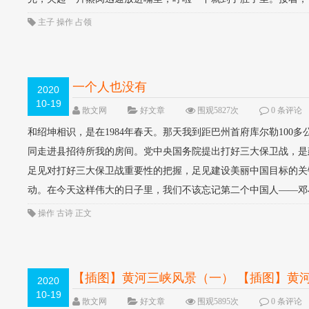
主子
操作
占领
一个人也没有
2020
10-19
散文网
好文章
围观5827次
0 条评论
和绍坤相识，是在1984年春天。那天我到距巴州首府库尔勒100
同走进县招待所我的房间。党中央国务院提出打好三大保卫战，是
足见对打好三大保卫战重要性的把握，足见建设美丽中国目标的关
动。在今天这样伟大的日子里，我们不该忘记第二个中国人——邓小平
操作
古诗
正文
【插图】黄河三峡风景（一） 【插图】黄
2020
10-19
散文网
好文章
围观5895次
0 条评论