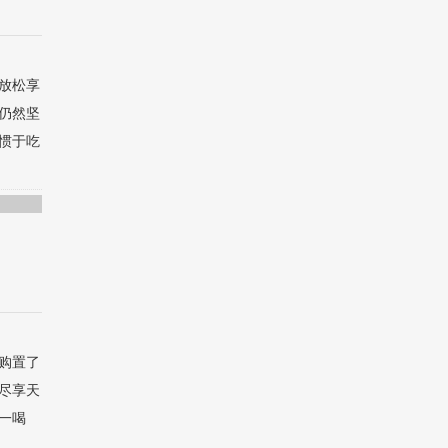
放松享
仍然坚
惯于吃
购置了
，尽享天
一喝