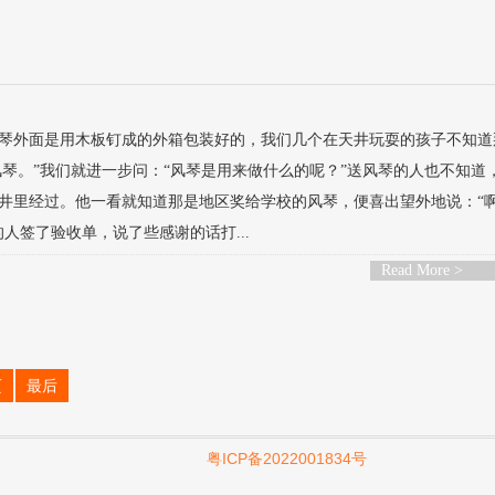
琴外面是用木板钉成的外箱包装好的，我们几个在天井玩耍的孩子不知道
风琴。”我们就进一步问：“风琴是用来做什么的呢？”送风琴的人也不知道
井里经过。他一看就知道那是地区奖给学校的风琴，便喜出望外地说：“
人签了验收单，说了些感谢的话打...
Read More >
页
最后
粤ICP备2022001834号