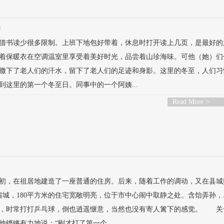
论
借书读少很多限制。上班下地包好带着，休息时打开读上几页，是最好的
着保暖衣在空调温室里享受着美好时光，品尝着山珍海味。可他（她）们
撒下了老人们的汗水，留下了老人们的足迹和身影。这里的冬至，人们习
这里的第一个冬至日。同事中的一个阿姨...
Read More >
代初，在祖居地建造了一座普通的住房。后来，随着工作的调动，又在县城
省城，180平方米的住宅宽敞明亮，位于市中心闹中取静之处。含饴弄孙
章，时常打打乒乓球，倒也逍遥惬意，当然也没有寄人篱下的感觉。 关
铿锵有力地说：“刚才打了第一个...