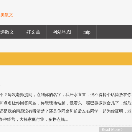
优美散文
精选散文
好文章
网站地图
mip
论
不？每次老师提问，点到你的名字，我汗水直冒，恨不得拎个话筒放在你
师点名让你回答问题，你缓缓地站起，低着头，嘴巴微微张合几下，然后
还是我的问题没有听清楚？还是你同桌和前后左右同学一起为你证明，老
多种经营，大搞家庭付业，多挣点钱...
Read More >