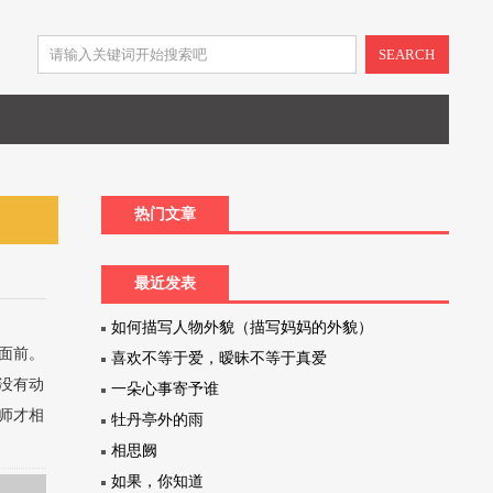
SEARCH
热门文章
最近发表
如何描写人物外貌（描写妈妈的外貌）
面前。
喜欢不等于爱，暧昧不等于真爱
没有动
一朵心事寄予谁
师才相
牡丹亭外的雨
相思阙
如果，你知道