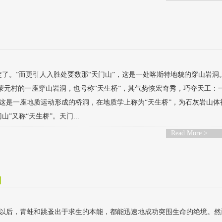
了。”而更引人入胜处要数那“天门山”，这是一处喀斯特地貌的穿山岩洞
的蒙元村的一座穿山岩洞，也号称“天生桥”，其气势恢宏奇秀，巧夺天工：
这是一座地质运动形成的桥洞，在地质学上称为“天生桥”，为石灰岩山体
又称“天生桥”。天门...
Read More >
以后，青蛙和跳蚤出于求生的本能，都能迅速地成功突围生命的绝境。然