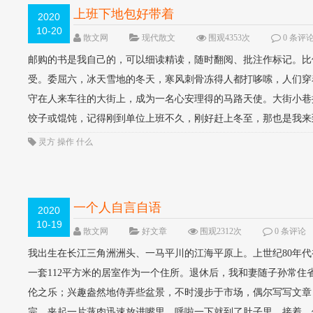
上班下地包好带着
2020
10-20
散文网
现代散文
围观4353次
0 条评
邮购的书是我自己的，可以细读精读，随时翻阅、批注作标记。比
受。委屈六，冰天雪地的冬天，寒风刺骨冻得人都打哆嗦，人们穿
守在人来车往的大街上，成为一名心安理得的马路天使。大街小巷
饺子或馄饨，记得刚到单位上班不久，刚好赶上冬至，那也是我来到
灵方
操作
什么
一个人自言自语
2020
10-19
散文网
好文章
围观2312次
0 条评论
我出生在长江三角洲洲头、一马平川的江海平原上。上世纪80年
一套112平方米的居室作为一个住所。退休后，我和妻随子孙常住
伦之乐；兴趣盎然地侍弄些盆景，不时漫步于市场，偶尔写写文
完，夹起一片蒸肉迅速放进嘴里，呼啦一下就到了肚子里。接着，他