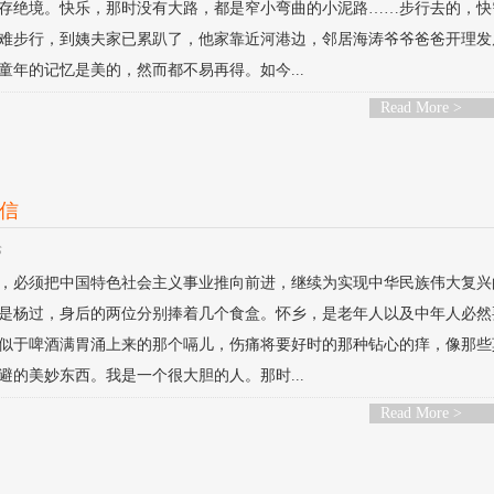
存绝境。快乐，那时没有大路，都是窄小弯曲的小泥路……步行去的，快
难步行，到姨夫家已累趴了，他家靠近河港边，邻居海涛爷爷爸爸开理发
年的记忆是美的，然而都不易再得。如今...
Read More >
信
论
，必须把中国特色社会主义事业推向前进，继续为实现中华民族伟大复兴
是杨过，身后的两位分别捧着几个食盒。怀乡，是老年人以及中年人必然
似于啤酒满胃涌上来的那个嗝儿，伤痛将要好时的那种钻心的痒，像那些
的美妙东西。我是一个很大胆的人。那时...
Read More >