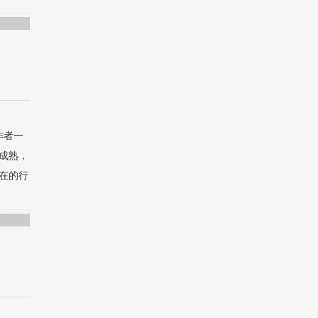
作者一
成熟，
在的行