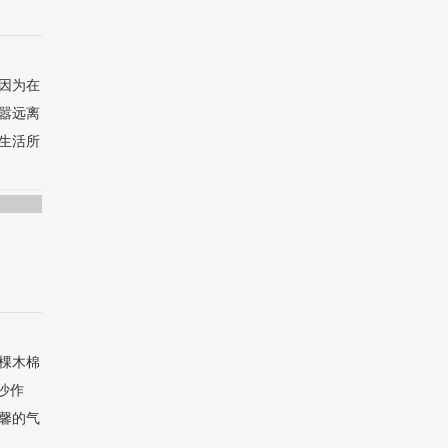
因为在
嚣远离
生活所
棵木棉
沙作
馨的气