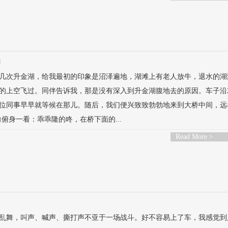
论
过几次升金湖，给我最初的印象是沼泽遍地，湖滩上有老人放牛，退水的湖
的上空飞过。同伴告诉我，那是没有深入到升金湖腹地去的原因。车子沿2
位同事早早就等候在那儿。随后，我们便兴致致勃勃地来到大桥中间，远
俯身一看：乖乖隆的咚，在桥下面的...
Read More >
乱舞，叫声、喊声、撕打声不亚于一场战斗。好不容易上了车，我感觉到