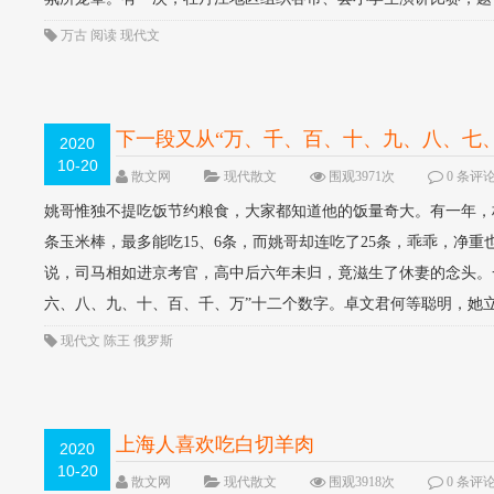
万古
阅读
现代文
下一段又从“万、千、百、十、九、八、七
2020
10-20
散文网
现代散文
围观3971次
0 条评
姚哥惟独不提吃饭节约粮食，大家都知道他的饭量奇大。有一年，
条玉米棒，最多能吃15、6条，而姚哥却连吃了25条，乖乖，净重
说，司马相如进京考官，高中后六年未归，竟滋生了休妻的念头。
六、八、九、十、百、千、万”十二个数字。卓文君何等聪明，她立刻
现代文
陈王
俄罗斯
上海人喜欢吃白切羊肉
2020
10-20
散文网
现代散文
围观3918次
0 条评