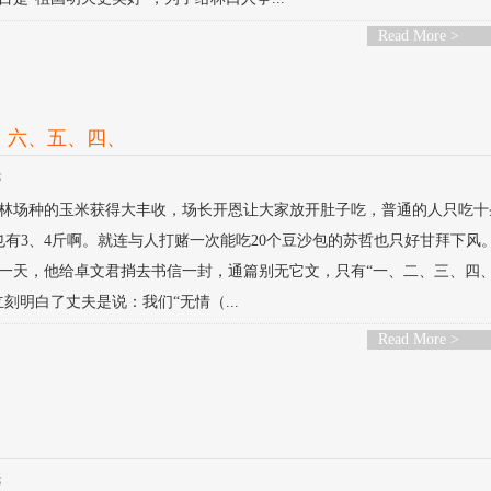
Read More >
、六、五、四、
论
林场种的玉米获得大丰收，场长开恩让大家放开肚子吃，普通的人只吃十
也有3、4斤啊。就连与人打赌一次能吃20个豆沙包的苏哲也只好甘拜下风
一天，他给卓文君捎去书信一封，通篇别无它文，只有“一、二、三、四
明白了丈夫是说：我们“无情（...
Read More >
论