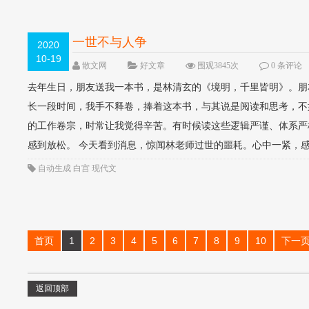
一世不与人争
2020
10-19
散文网
好文章
围观3845次
0 条评论
去年生日，朋友送我一本书，是林清玄的《境明，千里皆明》。朋
长一段时间，我手不释卷，捧着这本书，与其说是阅读和思考，不
的工作卷宗，时常让我觉得辛苦。有时候读这些逻辑严谨、体系严
感到放松。 今天看到消息，惊闻林老师过世的噩耗。心中一紧，感
自动生成
白宫
现代文
首页
1
2
3
4
5
6
7
8
9
10
下一
返回顶部