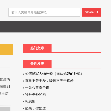
SEARCH
热门文章
最近发表
如何描写人物外貌（描写妈妈的外貌）
其烦的
喜欢不等于爱，暧昧不等于真爱
底换到
一朵心事寄予谁
清玉洁
牡丹亭外的雨
相思阙
如果，你知道