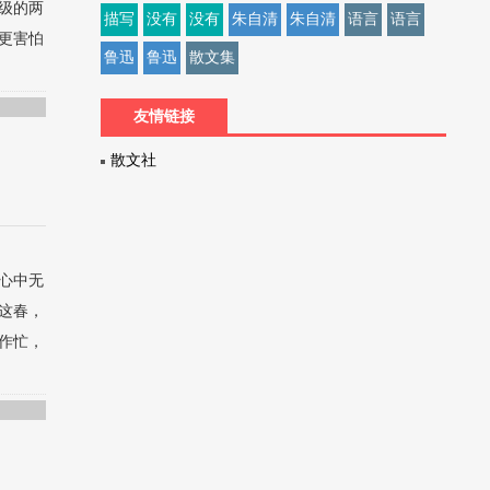
级的两
描写
没有
没有
朱自清
朱自清
语言
语言
更害怕
鲁迅
鲁迅
散文集
友情链接
散文社
心中无
这春，
作忙，