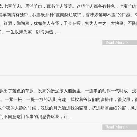
如七宝羊肉、周浦羊肉，藏书羊肉等等。这些羊肉都各有特色，七宝羊肉“
周浦羊肉情有独钟，我喜欢那种“皮肉酥烂软绵，香味浓郁却不腥”的口感。
、红酒，陶陶然，犹如美人在怀，千金在握，实为人生之一大快事。不陶
。一生以海为家，以海为伍，...
Read More >
飘出了蓝色的草原。发亮的淤泥滚入船舱里。一连串的动作一气呵成，没
、一紧一松、一提一放的活儿,有趣。我按着爷叔们的诀操作，很实用，很
无数个夜深人静的时候，浅浅的月光洒进我的窗帘，挤进那薄如纸的窗，风
不同意这门亲事的消息告诉我，让...
Read More >