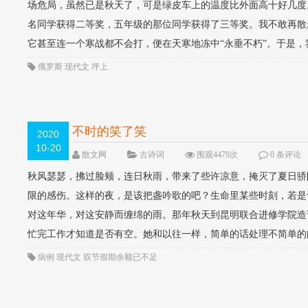
场危局，虽然已是秋天了，可是绿皮车上的温度比外面高十好几度
名同学获得二等奖，五年级的那位同学获得了三等奖。我不敢再散
它甚至连一个寒战都不会打，便在天寒地冻中“永垂不朽”。于是，我
俄罗斯
现代文
坪上
不时的笑了笑
2020
10-20
散文网
古诗词
围观4479次
0 条评论
秋风瑟瑟，拂过脸颊，连日秋雨，带来了些许凉意，掩灭了夏日骄
限的感伤。这样的夜，是该把盏吟歌的吧？生命里某些时刻，若是
对这年华，对这安静而缠绵的雨。那年秋天到昆明联合进修学院造
忙完工作才知道是否有空。她和以往一样，简单的话处理不简单的问题
病例
现代文
双节假期余额已不足