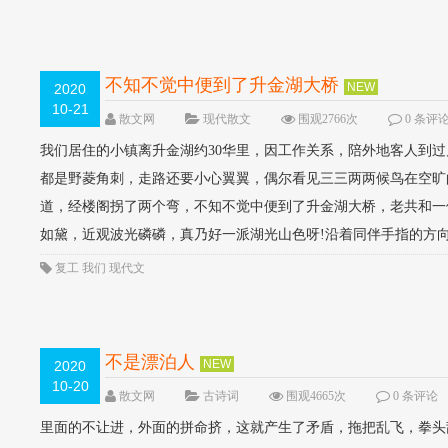
不知不觉中便到了升金湖大桥
NEW
2020
10-21
散文网
现代散文
围观2766次
0 条评
我们居住的小镇离升金湖约30华里，因工作关系，陪外地客人到
都是野菱角刺，走路还要小心翼翼，偶尔看见三三两两候鸟在空旷
道，经楼阁拐了两个弯，不知不觉中便到了升金湖大桥，老共和一
如黛，近观波光磷磷，真乃好一派湖光山色呀!沿着同伴手指的方向
复工
我们
现代文
不是漂泊人
NEW
2020
10-20
散文网
古诗词
围观4665次
0 条评论
里面的不让进，外面的拼命挤，这就产生了矛盾，拖把乱飞，拳头