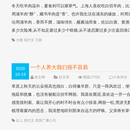
冬天吃羊肉温补，夏食则可以驱寒气。上海人喜欢吃白切羊肉，比
周浦羊肉“酥”，藏书羊肉是“香”。也许我生活在浦东的缘故，对
论周浦羊肉，香而不膻，滋味绵长，蘸酱油而食，佐以白酒、黄酒
多少次险滩;从不知足避过多少个暗礁;从不迷恋聚过多少次返回港口
大楼
现代文
万新
一个人养大我们很不容易
2020
10-19
散文网
好文章
围观2378次
0 条评论
草原上秋天的云朵很高也很白，白得像羊群。只是一阵风吹过，便
拖延和犹豫，也没有被船沿挂牢网篰。我喜欢罱泥,喜欢这一开一合
感觉很利索。最让我开心的时不时会有点小惊喜,网篰一松,黑淤
梳理着窗内的思念，我清楚地听到那来自远方的呼唤。父亲将长辈们
以上
现代文
美国广播公司