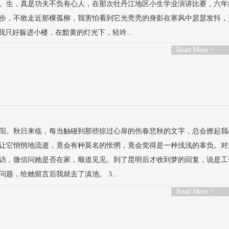
。生，真是功夫不负有心人，在那次牡丹江地区小生学业演讲比赛，六年
步，不敢走近那棵孤柳，我害怕看到它光秃秃的身影在寒风中瑟瑟发抖，
只好躲进小楼，在黯黄的灯光下，轻吟...
Read More >
阳。秋日来临，每当触碰到那些掠过心扉的伤春悲秋的文字，总会撩起我
让它悄悄地流逝，竟会有种莫名的怅惘，竟会觉得是一种浅浅的辜负。对
访，微信问她是否在家，顺道见见。到了昆明后才收到梦的回复，说是工
，给她留言后我就去了滇池。 3...
Read More >