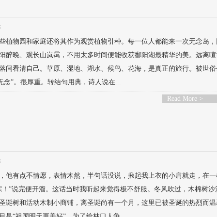
论
些植物园和家庭还将其作为观赏植物引种。每一位人都能来一次无念岛，
阳醉晚、观长山岚霭，不用太多时间便能收获鄱阳湖最精华的美。远离喧
落间看清自己。草原、湿地、湖水、候鸟、花海，是真正的旅行。被世俗
念”。很厚重。转结句用典，诗人说在...
Read More >
论
，他有点不情愿，表情木然，半句话没说，揪起我上衣的小肩就走，在一
踪！”说完便开溜。这话当时我听起来觉得极不舒服。冬风吹过，木棉树沙
圣诞树和活动木制小商铺，离圣诞尚有一个月，这里已被圣诞的热烈而温
“祖国明天更美好”，为了给林口人争...