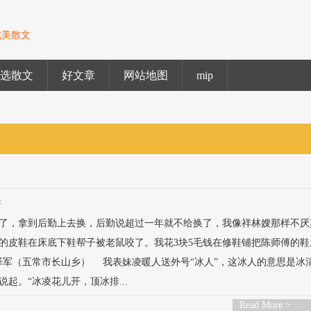
优美散文
精选散文
好文章
网站地图
mip
论
了，拿到后勤上去换，后勤说超过一年就不给换了，我像祥林嫂那样不厌
的皮鞋在床底下鞋帮子被老鼠咬了。我花3块5毛钱在修鞋铺把陈师傅的鞋
于泽军（五常市长山乡） 我表妹凌暖人送外号“冰人”，这冰人的意思是冰
起。“冰凌花儿开，顶冰排...
Read More >