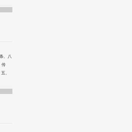
条、八
。传
、五、