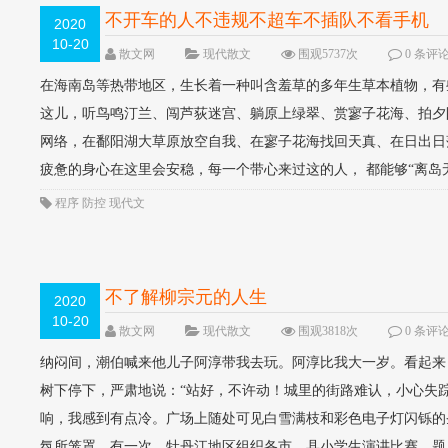
不开车的人不违规不超车不插队不看手机
2020
10-20
散文网
现代散文
围观5737次
0 条评
在海南岛等热带地区，生长着一种叫含羞草的多年生草本植物，有
这儿，听鸟鸣汀兰、闯芦荻迷宫、躺原上绿翠、赏寥子花海、拍夕
网络，在鄱阳湖大草原放空自我、在寥子花海找回天真、在日出日
疲惫的身心在这里会安稳，每一个带心来过这的人， 都能够“离岛无
程序
防控
现代文
不了解柳宗元的人生
2020
10-20
散文网
现代散文
围观3818次
0 条评
纳闷间，潮伯喊来他儿子阿淳带我去玩。阿淳比我大一岁。看起来
树下停下，严肃地说：“站好，不许动！城里的街路难认，小心失
响，我感到有点冷。广场上随处可见白雪满枝和彩色电子灯闪铄的
氛所笼罩。有一次，牡丹江地区组织各市、县小学生演讲比赛，题目是