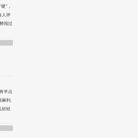
硬”，
有人评
醉闯过
有半点
麻利,
儿轻轻