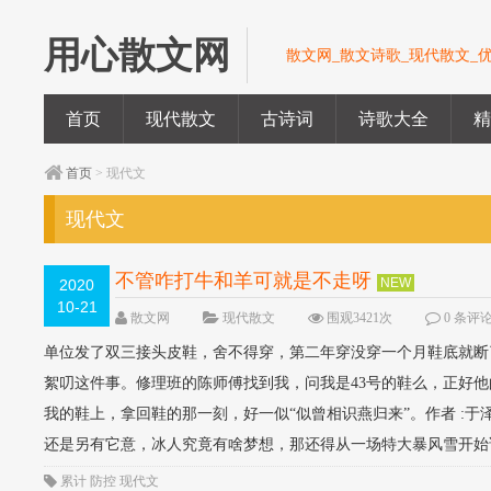
用心散文网
散文网_散文诗歌_现代散文_
首页
现代散文
古诗词
诗歌大全
首页
> 现代文
现代文
不管咋打牛和羊可就是不走呀
NEW
2020
10-21
散文网
现代散文
围观3421次
0 条评
单位发了双三接头皮鞋，舍不得穿，第二年穿没穿一个月鞋底就断
絮叨这件事。修理班的陈师傅找到我，问我是43号的鞋么，正好他
我的鞋上，拿回鞋的那一刻，好一似“似曾相识燕归来”。作者 :
还是另有它意，冰人究竟有啥梦想，那还得从一场特大暴风雪开始说
累计
防控
现代文