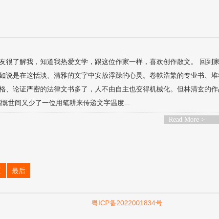
友很了解我，知道我热爱文学，跟这位作家一样，喜欢创作散文。 回到
如说是在这恬淡、清雅的文字中安放浮躁的心灵。卷帙浩繁的专业书、堆
格、论证严密的法律文书多了，人不由自主也变得机械化。但林清玄的作
慨世间又少了一位用笔耕来传递文字温度...
Read More >
页
最后
粤ICP备2022001834号