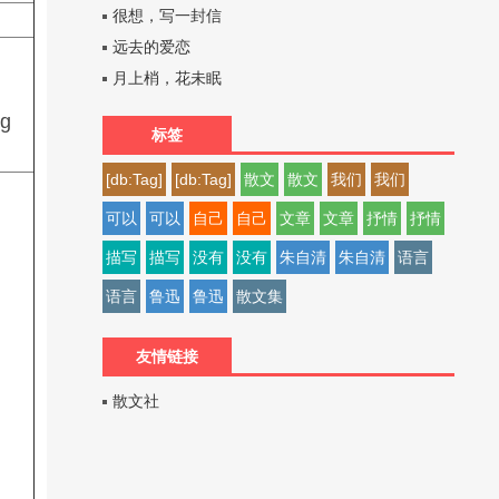
很想，写一封信
远去的爱恋
月上梢，花未眠
ng
标签
[db:Tag]
[db:Tag]
散文
散文
我们
我们
可以
可以
自己
自己
文章
文章
抒情
抒情
描写
描写
没有
没有
朱自清
朱自清
语言
语言
鲁迅
鲁迅
散文集
友情链接
散文社