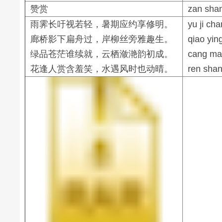
赞赏
zan sha
雨霁长吁视若轻，暑期应约享修明。
yu ji ch
廊桥影下扁舟过，岸柳丝旁雅趣生。
qiao yin
绿品苍茫谁续就，云栖潋滟韵初成。
cang man
花逢人赏含羞笑，水遇风时也动晴。
ren shan