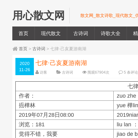
用心散文网
散文网_散文诗歌_现代散文_
首页
现代散文
古诗词
诗歌大全
首页
>
古诗词
> 七律·己亥夏游南湖
七律·己亥夏游南湖
2020
11-26
访客
古诗词
围观
67904
次
5 条评
七律
作者：
zuo zhe
捳樺林
yue 樺li
2019年07月28日08:00
2019nian
浏览：181
liu lan 
觉得不错，我要
jiao de