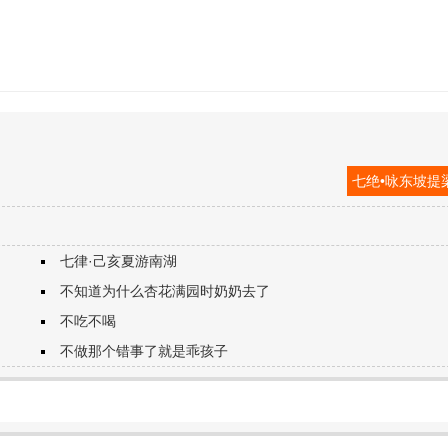
七绝•咏东坡提
七律·己亥夏游南湖
不知道为什么杏花满园时奶奶去了
不吃不喝
不做那个错事了就是乖孩子