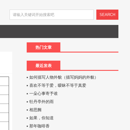
SEARCH
热门文章
最近发表
如何描写人物外貌（描写妈妈的外貌）
喜欢不等于爱，暧昧不等于真爱
一朵心事寄予谁
牡丹亭外的雨
相思阙
如果，你知道
那年咖啡香