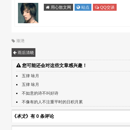
用心散文网
站点
QQ交谈
潋滟
雨后清晓
您可能还会对这些文章感兴趣！
五律 咏月
五律 咏月
不如意的诗不叫好诗
不像有的人不注重平时的日积月累
《
本文
》有 0 条评论