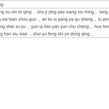
ng
ang xu shi re qing ，shu ji ying yao xiang xiu ming 。lang
g xia bian zhou guo ，an liu si pang ya qu sheng 。lu pin
g shei xu jiu ，yun qi lian yan yun chu cheng 。hua fe
g han xiu xiao ，shui yu feng shi ye dong qing 。