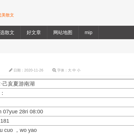
优美散文
精选散文
好文章
网站地图
mip
论
日期：
2020-11-26
字体：
大
中
小
·己亥夏游南湖
 ：
n
 07yue 28ri 08:00
：181
 bu cuo ，wo yao